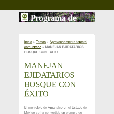
Programa de
gestión comunitaria
del territorio
Inicio
»
Temas
»
Aprovechamiento forestal
comunitario
»
MANEJAN EJIDATARIOS
Amanalco - Valle de Bravo
BOSQUE CON ÉXITO
MANEJAN
EJIDATARIOS
BOSQUE CON
ÉXITO
El municipio de Amanalco en el Estado de
México se ha convertido en ejemplo de