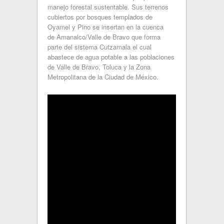
manejo forestal sustentable. Sus terrenos
cubiertos por bosques templados de
Oyamel y Pino se insertan en la cuenca
de Amanalco/Valle de Bravo que forma
parte del sistema Cutzamala el cual
abastece de agua potable a las poblaciones
de Valle de Bravo, Toluca y la Zona
Metropolitana de la Ciudad de México.