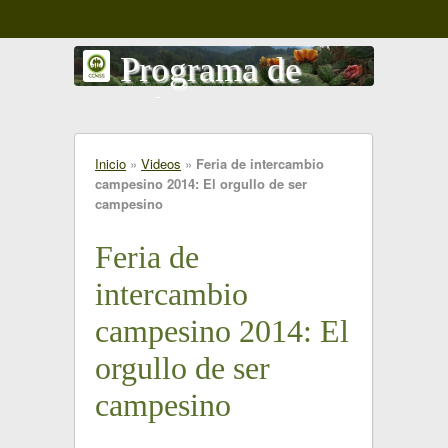
Programa de
gestión comunitaria
del territorio
Inicio
»
Videos
»
Feria de intercambio
campesino 2014: El orgullo de ser
Amanalco - Valle de Bravo
campesino
Feria de
intercambio
campesino 2014: El
orgullo de ser
campesino