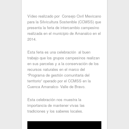
Vídeo realizado por Consejo Civil Mexicano
para la Silvicultura Sostenible (CCMSS) que
presenta la feria de intercambio campesino
realizada en el municipio de Amanalco en el
2014.
Esta feria es una celebración al buen
trabajo que los grupos campesinos realizan
en sus parcelas y a la conservación de los
recursos naturales en el marco del
“Programa de gestión comunitaria del
territorio” operado por el CCMSS en la
Cuenca Amanalco- Valle de Bravo.
Esta celebración nos muestra la
importancia de mantener vivas las
tradiciones y los saberes locales.