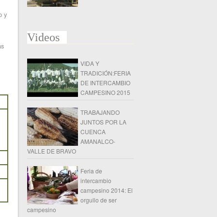
o y
Videos
as
VIDA Y
TRADICIÓN:FERIA
DE INTERCAMBIO
CAMPESINO 2015
TRABAJANDO
JUNTOS POR LA
CUENCA
AMANALCO-
VALLE DE BRAVO
Feria de
intercambio
campesino 2014: El
orgullo de ser
campesino