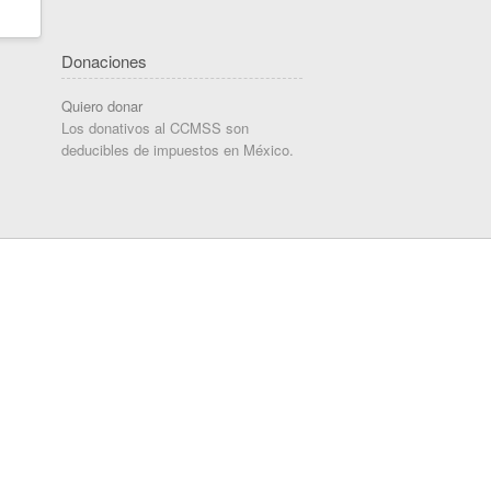
Donaciones
Quiero donar
Los donativos al CCMSS son
deducibles de impuestos en México.