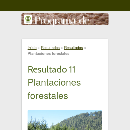
Programa de
gestión comunitaria
del territorio
Inicio
»
Resultados
»
Resultados
»
Plantaciones forestales
Amanalco - Valle de Bravo
Resultado 11
Plantaciones
forestales