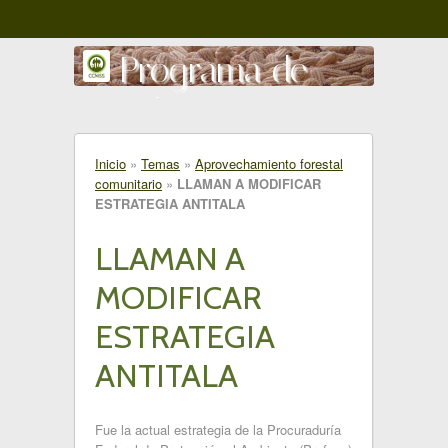
Programa de
gestión comunitaria
del territorio
Inicio
»
Temas
»
Aprovechamiento forestal
comunitario
»
LLAMAN A MODIFICAR
Amanalco - Valle de Bravo
ESTRATEGIA ANTITALA
LLAMAN A
MODIFICAR
ESTRATEGIA
ANTITALA
Fue la actual estrategia de la Procuraduría