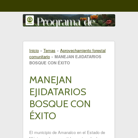
Programa de
gestión comunitaria
del territorio
Inicio
»
Temas
»
Aprovechamiento forestal
comunitario
»
MANEJAN EJIDATARIOS
Amanalco - Valle de Bravo
BOSQUE CON ÉXITO
MANEJAN
EJIDATARIOS
BOSQUE CON
ÉXITO
El municipio de Amanalco en el Estado de