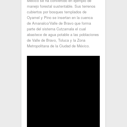
México se ha convertido en ejemplo de
manejo forestal sustentable. Sus terrenos
cubiertos por bosques templados de
Oyamel y Pino se insertan en la cuenca
de Amanalco/Valle de Bravo que forma
parte del sistema Cutzamala el cual
abastece de agua potable a las poblaciones
de Valle de Bravo, Toluca y la Zona
Metropolitana de la Ciudad de México.